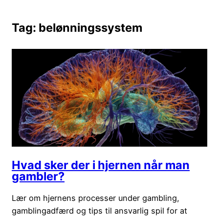
Skip
to
Tag:
belønningssystem
content
Hvad sker der i hjernen når man
gambler?
Lær om hjernens processer under gambling,
gamblingadfærd og tips til ansvarlig spil for at