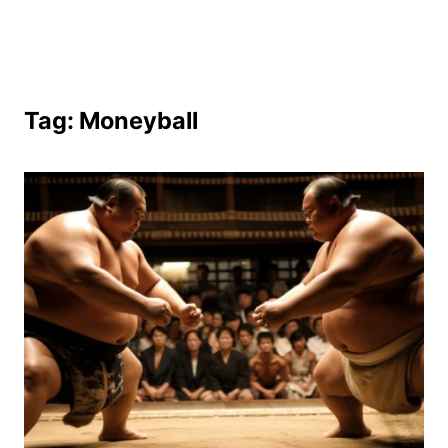
Spring
til
indhold
Tag:
Moneyball