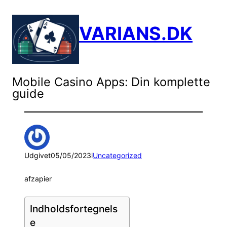
Skip
to
VARIANS.DK
content
Alt der er værd at vide om spil
Mobile Casino Apps: Din komplette
guide
Udgivet
05/05/2023
i
Uncategorized
af
zapier
Indholdsfortegnels
e