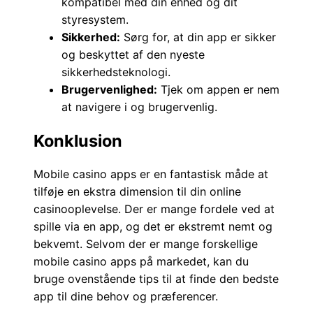
kompatibel med din enhed og dit
styresystem.
Sikkerhed:
Sørg for, at din app er sikker
og beskyttet af den nyeste
sikkerhedsteknologi.
Brugervenlighed:
Tjek om appen er nem
at navigere i og brugervenlig.
Konklusion
Mobile casino apps er en fantastisk måde at
tilføje en ekstra dimension til din online
casinooplevelse. Der er mange fordele ved at
spille via en app, og det er ekstremt nemt og
bekvemt. Selvom der er mange forskellige
mobile casino apps på markedet, kan du
bruge ovenstående tips til at finde den bedste
app til dine behov og præferencer.