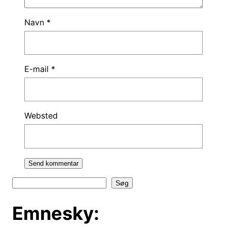
Navn
*
E-mail
*
Websted
S
Søg
ø
Emnesky:
g