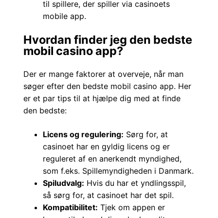
til spillere, der spiller via casinoets
mobile app.
Hvordan finder jeg den bedste
mobil casino app?
Der er mange faktorer at overveje, når man
søger efter den bedste mobil casino app. Her
er et par tips til at hjælpe dig med at finde
den bedste:
Licens og regulering:
Sørg for, at
casinoet har en gyldig licens og er
reguleret af en anerkendt myndighed,
som f.eks. Spillemyndigheden i Danmark.
Spiludvalg:
Hvis du har et yndlingsspil,
så sørg for, at casinoet har det spil.
Kompatibilitet:
Tjek om appen er