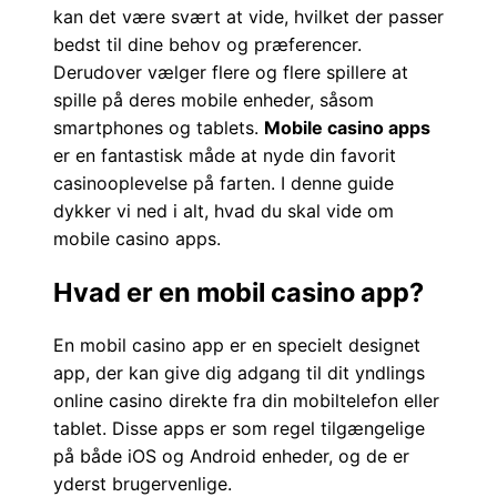
kan det være svært at vide, hvilket der passer
bedst til dine behov og præferencer.
Derudover vælger flere og flere spillere at
spille på deres mobile enheder, såsom
smartphones og tablets.
Mobile casino apps
er en fantastisk måde at nyde din favorit
casinooplevelse på farten. I denne guide
dykker vi ned i alt, hvad du skal vide om
mobile casino apps.
Hvad er en mobil casino app?
En mobil casino app er en specielt designet
app, der kan give dig adgang til dit yndlings
online casino direkte fra din mobiltelefon eller
tablet. Disse apps er som regel tilgængelige
på både iOS og Android enheder, og de er
yderst brugervenlige.