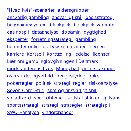
"Hvad hvis"-scenarier
aldersgrupper
ansvarlig gambling
ansvarligt spil
basisstrategi
belønningssystem
blackjack
blackjack-varianter
casinospil
dataanalyse
dopamin
dygtighed
eksperter
forretningsstrategi
gambling
herunder online og fysiske casinoer
hjernen
karriere
kortspil
korttælling
ledelse
licenser
Lær om gamblinglovgivningen i Danmark
modstanderens træk
Moneyball
online casinoer
overvurderingseffekt
pengestyring
poker
pokerregler
politisk strategi
regler
risikoanalyse
Seven Card Stud
skat og ansvarligt spil.
spiladfærd
spilproblemer
spilstatistikker
spilvaner
sportsstrategi
strategi
strategier
strategispil
SWOT-analyse
vinderchancer