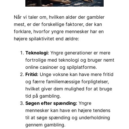
Når vi taler om, hvilken alder der gambler
mest, er der forskellige faktorer, der kan
forklare, hvorfor yngre mennesker har en
højere spilaktivitet end ældre:
Teknologi:
Yngre generationer er mere
fortrolige med teknologi og bruger nemt
online casinoer og spilplatforme.
Fritid:
Unge voksne kan have mere fritid
og færre familiemæssige forpligtelser,
hvilket giver dem mulighed for at bruge
tid på gambling.
Søgen efter spænding:
Yngre
mennesker kan have en højere tendens
til at søge spænding og underholdning
gennem gambling.