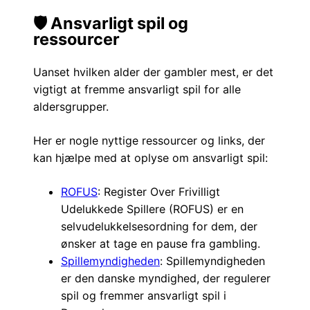
🛡️ Ansvarligt spil og
ressourcer
Uanset hvilken alder der gambler mest, er det
vigtigt at fremme ansvarligt spil for alle
aldersgrupper.
Her er nogle nyttige ressourcer og links, der
kan hjælpe med at oplyse om ansvarligt spil:
ROFUS
: Register Over Frivilligt
Udelukkede Spillere (ROFUS) er en
selvudelukkelsesordning for dem, der
ønsker at tage en pause fra gambling.
Spillemyndigheden
: Spillemyndigheden
er den danske myndighed, der regulerer
spil og fremmer ansvarligt spil i