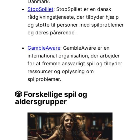
Danmark.
StopSpillet
: StopSpillet er en dansk
rådgivningstjeneste, der tilbyder hjælp
og støtte til personer med spilproblemer
og deres pårørende.
GambleAware
: GambleAware er en
international organisation, der arbejder
for at fremme ansvarligt spil og tilbyder
ressourcer og oplysning om
spilproblemer.
🎲 Forskellige spil og
aldersgrupper